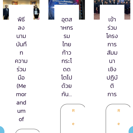
อุตส
เข้า
เข้า
าหกร
ร่วม
ร่วม
รม
โครง
ประชุ
ไทย
การ
ม
ก้าว
สัมม
สมา
กระโ
นา
คม
ดด
เชิง
การ
โตไป
ปฏิบั
ค้า
ด้วย
ติ
กลุ่ม
กัน…
การ
ธุรกิ
จบริ
การ
R
R
และ
e
e
Sup