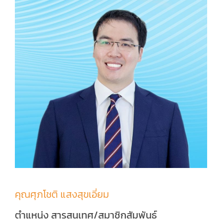
คุณศุภโชติ แสงสุขเอี่ยม
ตำแหน่ง สารสนเทศ/สมาชิกสัมพันธ์