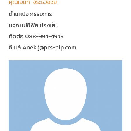
คุณเอนก จีระธวัชชัย
ตำแหน่ง กรรมการ
บจก.แปซิฟิค ห้องเย็น
ติดต่อ 088-994-4945
อีเมล์ Anek.j@pcs-plp.com