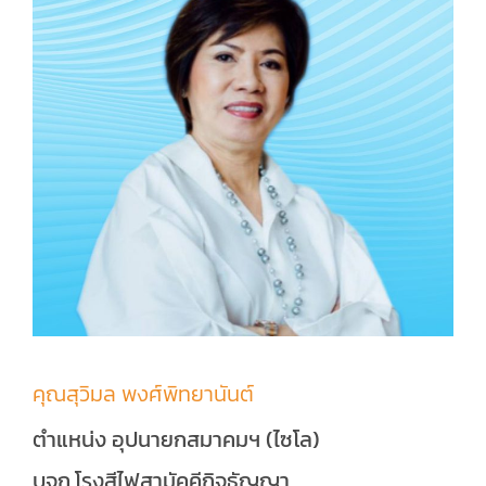
คุณสุวิมล พงศ์พิทยานันต์
ตำแหน่ง อุปนายกสมาคมฯ (ไซโล)
บจก.โรงสีไฟสามัคคีกิจธัญญา