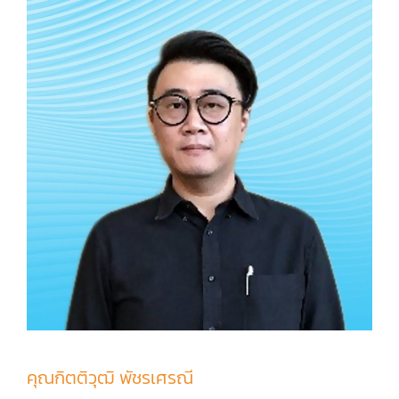
คุณกิตติวุฒิ พัชรเศรณี