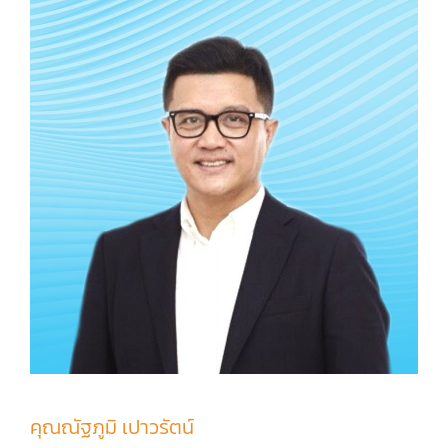
คุณณัฐภูมิ เปาวรัตน์