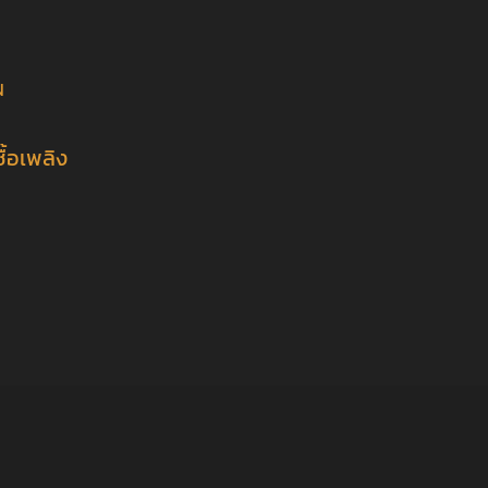
น
N
ื้อเพลิง