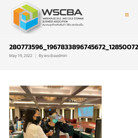
280773596_1967833896745672_12850072
May 19, 2022
By
wscbaadmin