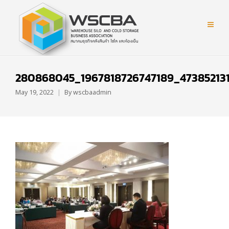
280868045_1967818726747189_47385213
May 19, 2022
By
wscbaadmin