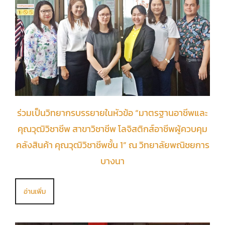
ร่วมเป็นวิทยากรบรรยายในหัวข้อ “มาตรฐานอาชีพและ
คุณวุฒิวิชาชีพ สาขาวิชาชีพ โลจิสติกส์อาชีพผู้ควบคุม
คลังสินค้า คุณวุฒิวิชาชีพชั้น 1” ณ วิทยาลัยพณิชยการ
บางนา
อ่านเพิ่ม