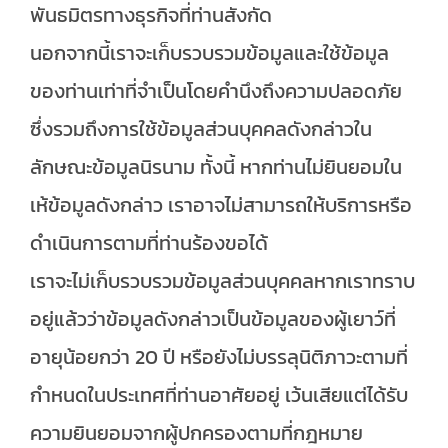
พันธมิตรทางธุรกิจที่ท่านสังกัด
นอกจากนี้เราจะเก็บรวบรวมข้อมูลและใช้ข้อมูล
ของท่านเท่าที่จำเป็นโดยคำนึงถึงความปลอดภัย
ซึ่งรวมถึงการใช้ข้อมูลส่วนบุคคลดังกล่าวใน
ลักษณะข้อมูลนิรนาม ทั้งนี้ หากท่านไม่ยินยอมใน
เห้ข้อมูลดังกล่าว เราอาจไม่สามารถให้บริการหรือ
ดำเนินการตามที่ท่านร้องขอได้
เราจะไม่เก็บรวบรวมข้อมูลส่วนบุคคลหากเราทราบ
อยู่แล้วว่าข้อมูลดังกล่าวเป็นข้อมูลของผู้เยาว์ที่
อายุน้อยกว่า 20 ปี หรือยังไม่บรรลุนิติภาวะตามที่
กำหนดในประเทศที่ท่านอาศัยอยู่ เว้นเสียแต่ได้รับ
ความยินยอมจากผู้ปกครองตามที่กฎหมาย