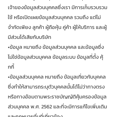
เจ้าของข้อมูลส่วนบุคคลซึ่งเรา มีการเก็บรวบรวม
ใช้ หรือเปิดเผยข้อมูลส่วนบุคคล รวมถึง แต่ไม่
จำกัดเพียง ลูกค้า ผู้ถือหุ้น คู่ค้า ผู้ให้บริการ และผู้
มีส่วนได้เสียกับบริษัท
•ข้อมูล หมายถึง ข้อมูลส่วนบุคคล และข้อมูลซึ่ง
ไม่ใช่ข้อมูลส่วนบุคคล ข้อมูลระบบ ข้อมูลที่ตั้ง คุ้
กกี้
•ข้อมูลส่วนบุคคล หมายถึง ข้อมูลเกี่ยวกับบุคคล
ซึ่งทำให้สามารถระบุตัวบุคคลนั้นได้ไม่ว่าทางตรง
หรือทางอ้อมตามพระราชบัญญัติคุ้มครองข้อมูล
ส่วนบุคคล พ.ศ. 2562 และที่จะมีการแก้ไขเพิ่มเติม
และกฎหมายอื่นที่เกี่ยวข้อง