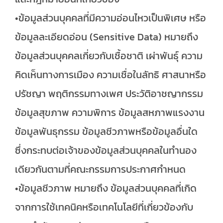
•ข้อมูลส่วนบุคคลที่มีความอ่อนไหวเป็นพิเศษ หรือ
ข้อมูลละเอียดอ่อน (Sensitive Data) หมายถึง
ข้อมูลส่วนบุคคลเกี่ยวกับเชื้อชาติ เผ่าพันธุ์ ความ
คิดเห็นทางการเมือง ความเชื่อในลัทธิ ศาสนาหรือ
ปรัชญา พฤติกรรมทางเพศ ประวัติอาชญากรรม
ข้อมูลสุขภาพ ความพิการ ข้อมูลสหภาพแรงงาน
ข้อมูลพันธุกรรม ข้อมูลชีวภาพหรือข้อมูลอื่นใด
ซึ่งกระทบต่อเจ้าของข้อมูลส่วนบุคคลในทำนอง
เดียวกันตามที่คณะกรรมการประกาศกำหนด
•ข้อมูลชีวภาพ หมายถึง ข้อมูลส่วนบุคคลที่เกิด
จากการใช้เทคนิคหรือเทคโนโลยีที่เกี่ยวข้องกับ