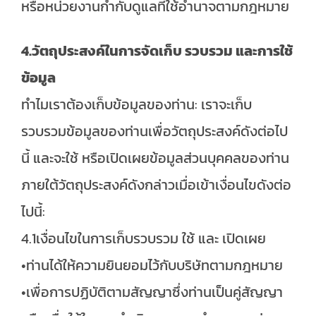
หรือหน่วยงานกำกับดูแลที่ใช้อำนาจตามกฎหมาย
4.วัตถุประสงค์ในการจัดเก็บ รวบรวม และการใช้
ข้อมูล
ทำไมเราต้องเก็บข้อมูลของท่าน: เราจะเก็บ
รวบรวมข้อมูลของท่านเพื่อวัตถุประสงค์ดังต่อไป
นี้ และจะใช้ หรือเปิดเผยข้อมูลส่วนบุคคลของท่าน
ภายใต้วัตถุประสงค์ดังกล่าวเมื่อเข้าเงื่อนไขดังต่อ
ไปนี้:
4.1เงื่อนไขในการเก็บรวบรวม ใช้ และ เปิดเผย
•ท่านได้ให้ความยินยอมไว้กับบริษัทตามกฎหมาย
•เพื่อการปฏิบัติตามสัญญาซึ่งท่านเป็นคู่สัญญา