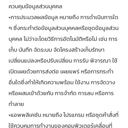
ควบคุมข้อมูลส่วนบุคคล
•การประมวลผลข้อมูล หมายถึง การดำเนินการใด
ๆ ซึ่งกระทำต่อข้อมูลส่วนบุคคลหรือชุดข้อมูลส่วน
บุคคล ไม่ว่าจะโดยวิธีการอัตโนมัติหรือไม่ เช่น การ
เก็บ บันทึก จัดระบบ จัดโครงสร้างเก็บรักษา
เปลี่ยนแปลงหรือปรับเปลี่ยน การรับ พิจารณา ใช้
เปิดเผยด้วยการส่งต่อ เผยแพร่ หรือการกระทำ
อื่นใดซึ่งทำให้เกิดความพร้อม ใช้งาน การจัดวาง
หรือผสมเข้าด้วยกัน การจำกัด การลบ หรือการ
ทำลาย
•แอพพลิเคชัน หมายถึง โปรแกรม หรือชุดคำสั่งที่
ใช้ควบคุมการทำงานของคอมพิวเตอร์เคลื่อนที่