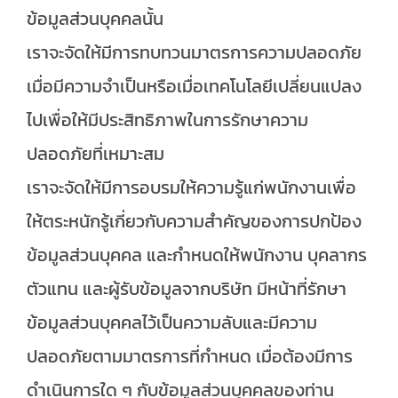
ข้อมูลส่วนบุคคลนั้น
เราจะจัดให้มีการทบทวนมาตรการความปลอดภัย
เมื่อมีความจำเป็นหรือเมื่อเทคโนโลยีเปลี่ยนแปลง
ไปเพื่อให้มีประสิทธิภาพในการรักษาความ
ปลอดภัยที่เหมาะสม
เราจะจัดให้มีการอบรมให้ความรู้แก่พนักงานเพื่อ
ให้ตระหนักรู้เกี่ยวกับความสำคัญของการปกป้อง
ข้อมูลส่วนบุคคล และกำหนดให้พนักงาน บุคลากร
ตัวแทน และผู้รับข้อมูลจากบริษัท มีหน้าที่รักษา
ข้อมูลส่วนบุคคลไว้เป็นความลับและมีความ
ปลอดภัยตามมาตรการที่กำหนด เมื่อต้องมีการ
ดำเนินการใด ๆ กับข้อมูลส่วนบุคคลของท่าน