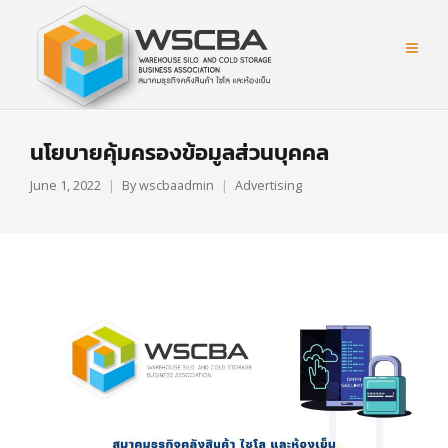
นโยบายคุ้มครองข้อมูลส่วนบุคคล
June 1, 2022
By
wscbaadmin
Advertising