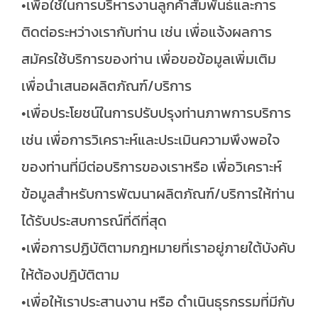
•เพื่อใช้ในการบริหารงานลูกค้าสัมพันธ์และการ
ติดต่อระหว่างเรากับท่าน เช่น เพื่อแจ้งผลการ
สมัครใช้บริการของท่าน เพื่อขอข้อมูลเพิ่มเติม
เพื่อนำเสนอผลิตภัณฑ์/บริการ
•เพื่อประโยชน์ในการปรับปรุงท่านภาพการบริการ
เช่น เพื่อการวิเคราะห์และประเมินความพึงพอใจ
ของท่านที่มีต่อบริการของเราหรือ เพื่อวิเคราะห์
ข้อมูลสำหรับการพัฒนาผลิตภัณฑ์/บริการให้ท่าน
ได้รับประสบการณ์ที่ดีที่สุด
•เพื่อการปฏิบัติตามกฎหมายที่เราอยู่ภายใต้บังคับ
ให้ต้องปฎิบัติตาม
•เพื่อให้เราประสานงาน หรือ ดำเนินธุรกรรมที่มีกับ