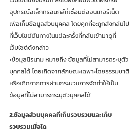
อุปกรณ์อิเล็กทรอนิกส์ที่เชื่อมต่ออินเทอร์เน็ต
เพื่อเก็บข้อมูลส่วนบุคคล โดยคุกกี้จะถูกส่งกลับไป
ที่เว็บไซต์ต้นทางในแต่ละครั้งที่กลับเข้ามาดูที่
เว็บไซต์ดังกล่าว
•ข้อมูลนิรนาม หมายถึง ข้อมูลที่ไม่สามารถระบุตัว
บุคคลได้ โดยเกิดจากลักษณะเฉพาะโดยธรรมชาติ
หรือเกิดจากการผ่านกระบวนการจัดทำให้เป็น
ข้อมูลที่ไม่สามารถระบุตัวบุคคลได้
2.ข้อมูลส่วนบุคคลที่เก็บรวบรวมและเก็บ
รวบรวมเมื่อใด