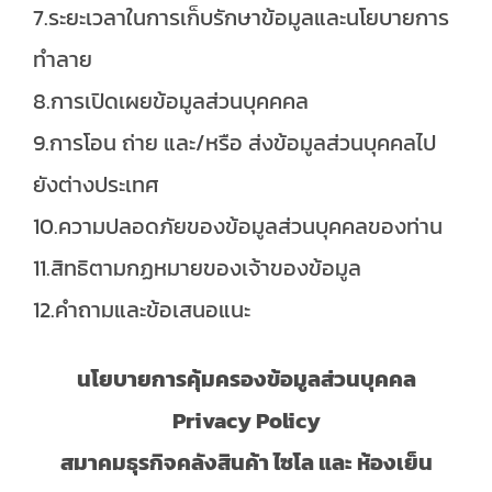
7.ระยะเวลาในการเก็บรักษาข้อมูลและนโยบายการ
ทำลาย
8.การเปิดเผยข้อมูลส่วนบุคคคล
9.การโอน ถ่าย และ/หรือ ส่งข้อมูลส่วนบุคคลไป
ยังต่างประเทศ
10.ความปลอดภัยของข้อมูลส่วนบุคคลของท่าน
11.สิทธิตามกฏหมายของเจ้าของข้อมูล
12.คำถามและข้อเสนอแนะ
นโยบายการคุ้มครองข้อมูลส่วนบุคคล
Privacy Policy
สมาคมธุรกิจคลังสินค้า ไซโล และ ห้องเย็น