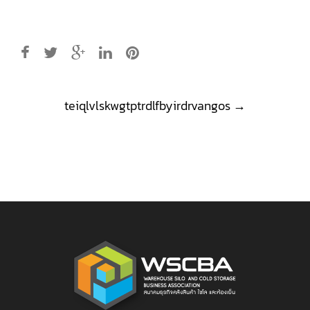
Post
teiqlvlskwgtptrdlfbyirdrvangos
→
navigation