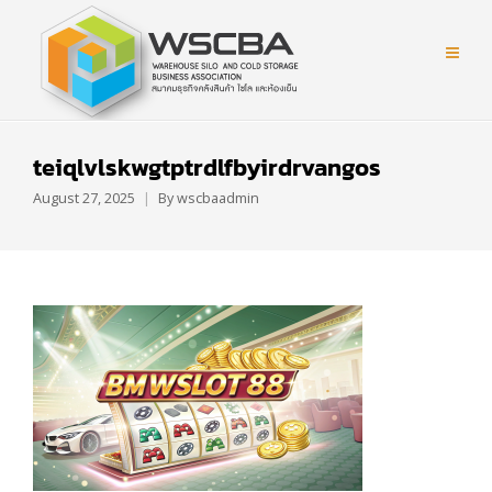
teiqlvlskwgtptrdlfbyirdrvangos
August 27, 2025
By
wscbaadmin